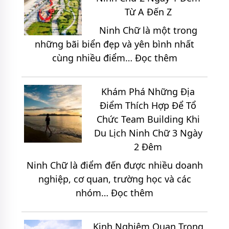
Từ A Đến Z
Ninh Chữ là một trong
những bãi biển đẹp và yên bình nhất
:
cùng nhiều điểm…
Đọc thêm
Cẩm
Nang
Khám Phá Những Địa
Khám
Điểm Thích Hợp Để Tổ
Phá
Chức Team Building Khi
Ninh
Du Lịch Ninh Chữ 3 Ngày
Chữ
2 Đêm
2
Ninh Chữ là điểm đến được nhiều doanh
Ngày
nghiệp, cơ quan, trường học và các
1
:
nhóm…
Đọc thêm
Đêm
Khám
Từ
Phá
A
Kinh Nghiệm Quan Trọng