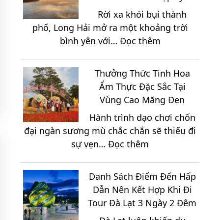
Du
Gói
Rời xa khói bụi thành
Lịch
phố, Long Hải mở ra một khoảng trời
Nổi
:
bình yên với…
Đọc thêm
Bật
Du
Tại
Lịch
Vùng
Thưởng Thức Tinh Hoa
Long
Đất
Ẩm Thực Đặc Sắc Tại
Hải
Thép
Vùng Cao Măng Đen
3
Củ
Hành trình dạo chơi chốn
Ngày
Chi
đại ngàn sương mù chắc chắn sẽ thiếu đi
2
:
sự vẹn…
Đọc thêm
Đêm
Thưởng
Sắp
Thức
Xếp
Danh Sách Điểm Đến Hấp
Tinh
Lịch
Dẫn Nên Kết Hợp Khi Đi
Hoa
Trình
Tour Đà Lạt 3 Ngày 2 Đêm
Ẩm
Như