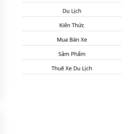
Cho
3
Chuyến
Du Lịch
Ngày
Du
2
Kiến Thức
Lịch
Đêm
Ninh
Mua Bán Xe
Chữ
2
Sảm Phẩm
Ngày
1
Thuê Xe Du Lịch
Đêm