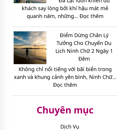
Đà Lạt luôn khiến du
Thực
Thế
khách say lòng bởi khí hậu mát mẻ
Đặc
Nào
:
quanh năm, những…
Đọc thêm
Sắc
Hợp
Danh
Tại
Lý?
Sách
Vùng
Điểm Dừng Chân Lý
Điểm
Cao
Tưởng Cho Chuyến Du
Đến
Măng
Lịch Ninh Chữ 2 Ngày 1
Hấp
Đen
Đêm
Dẫn
Không chỉ nổi tiếng với bãi biển trong
Nên
xanh và khung cảnh yên bình, Ninh Chữ…
Kết
:
Đọc thêm
Hợp
Điểm
Khi
Dừng
Đi
Chuyên mục
Chân
Tour
Lý
Đà
Tưởng
Lạt
Dịch Vụ