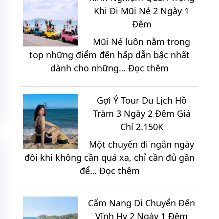
Những
Đến
Khi Đi Mũi Né 2 Ngày 1
Địa
Z
Đêm
Điểm
Mũi Né luôn nằm trong
Thích
top những điểm đến hấp dẫn bậc nhất
Hợp
:
dành cho những…
Đọc thêm
Để
Kinh
Tổ
Nghiệm
Chức
Gợi Ý Tour Du Lịch Hồ
Quan
Team
Tràm 3 Ngày 2 Đêm Giá
Trọng
Building
Chỉ 2.150K
Khi
Khi
Một chuyến đi ngắn ngày
Đi
Du
đôi khi không cần quá xa, chỉ cần đủ gần
Mũi
Lịch
:
để…
Đọc thêm
Né
Ninh
Gợi
2
Chữ
Ý
Ngày
3
Cẩm Nang Di Chuyển Đến
Tour
1
Ngày
Vĩnh Hy 2 Ngày 1 Đêm