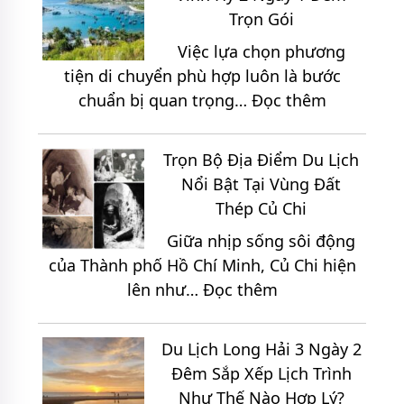
Du
Đêm
2
Trọn Gói
Lịch
Đêm
Việc lựa chọn phương
Hồ
tiện di chuyển phù hợp luôn là bước
Tràm
:
chuẩn bị quan trọng…
Đọc thêm
3
Cẩm
Ngày
Nang
2
Trọn Bộ Địa Điểm Du Lịch
Di
Đêm
Nổi Bật Tại Vùng Đất
Chuyển
Giá
Thép Củ Chi
Đến
Chỉ
Giữa nhịp sống sôi động
Vĩnh
2.150K
của Thành phố Hồ Chí Minh, Củ Chi hiện
Hy
:
lên như…
Đọc thêm
2
Trọn
Ngày
Bộ
1
Du Lịch Long Hải 3 Ngày 2
Địa
Đêm
Đêm Sắp Xếp Lịch Trình
Điểm
Trọn
Như Thế Nào Hợp Lý?