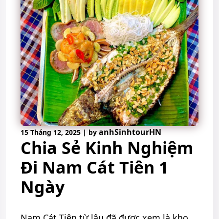
anhSinhtourHN
15 Tháng 12, 2025
|
by
Chia Sẻ Kinh Nghiệm
Đi Nam Cát Tiên 1
Ngày
Nam Cát Tiên từ lâu đã được xem là kho