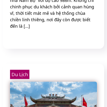
nhà Nam Bộ” với độ cao 986m. Không chỉ
chinh phục du khách bởi cảnh quan hùng
vĩ, thời tiết mát mẻ và hệ thống chùa
chiền linh thiêng, nơi đây còn được biết
đến là […]
Read More
Du Lịch