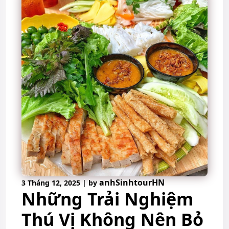
anhSinhtourHN
3 Tháng 12, 2025
|
by
Những Trải Nghiệm
Thú Vị Không Nên Bỏ