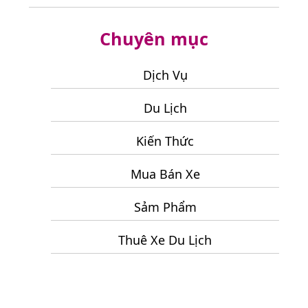
Tại
Lý?
Sách
Vùng
Chuyên mục
Điểm
Cao
Đến
Măng
Hấp
Dịch Vụ
Đen
Dẫn
Du Lịch
Nên
Kết
Kiến Thức
Hợp
Khi
Mua Bán Xe
Đi
Tour
Sảm Phẩm
Đà
Thuê Xe Du Lịch
Lạt
3
Ngày
2