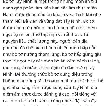
Bò tơ Tây Ninh là một trong những món ăn trứ
danh góp phần làm nên bản sắc ẩm thực miền
Nam, được đông đảo du khách yêu thích khi ghé
thăm Núi Bà Đen và vùng đất Tây Ninh. Bò tơ
được chọn từ những con bò non nên thịt mềm,
ngọt tự nhiên, thớ thịt mịn và rất ít dai. Từ
nguyên liệu chất lượng này, người dân địa
phương đã chế biến thành nhiều món hấp dẫn
như bò tơ nướng thơm lừng, bò tơ hấp gừng giữ
trọn vị ngọt hay các món bò ăn kèm bánh tráng,
rau rừng và nước chấm đậm đà đặc trưng Tây
Ninh. Để thưởng thức bò tơ đúng điệu trong
không gian rộng rãi, thoáng mát, du khách có thể
ghé nhà hàng hầm rượu sông cầu Tây Ninh địa
điểm ẩm thực được đánh giá cao, nổi tiếng với
các món bò tơ chuẩn vị cùng nhiều đặc sản địa