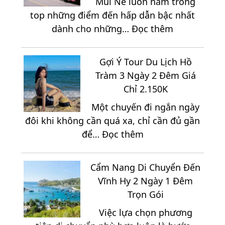
Mũi Né luôn nằm trong
Thích
top những điểm đến hấp dẫn bậc nhất
Hợp
:
dành cho những…
Đọc thêm
Để
Kinh
Tổ
Nghiệm
Chức
Gợi Ý Tour Du Lịch Hồ
Quan
Team
Tràm 3 Ngày 2 Đêm Giá
Trọng
Building
Chỉ 2.150K
Khi
Khi
Một chuyến đi ngắn ngày
Đi
Du
đôi khi không cần quá xa, chỉ cần đủ gần
Mũi
Lịch
:
để…
Đọc thêm
Né
Ninh
Gợi
2
Chữ
Ý
Ngày
3
Cẩm Nang Di Chuyển Đến
Tour
1
Ngày
Vĩnh Hy 2 Ngày 1 Đêm
Du
Đêm
2
Trọn Gói
Lịch
Đêm
Việc lựa chọn phương
Hồ