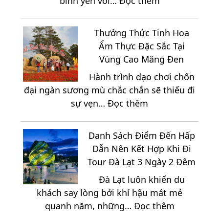
bình yên với…
Đọc thêm
Bật
Du
Tại
Lịch
Vùng
Thưởng Thức Tinh Hoa
Long
Đất
Ẩm Thực Đặc Sắc Tại
Hải
Thép
Vùng Cao Măng Đen
3
Củ
Hành trình dạo chơi chốn
Ngày
Chi
đại ngàn sương mù chắc chắn sẽ thiếu đi
2
:
sự vẹn…
Đọc thêm
Đêm
Thưởng
Sắp
Thức
Xếp
Danh Sách Điểm Đến Hấp
Tinh
Lịch
Dẫn Nên Kết Hợp Khi Đi
Hoa
Trình
Tour Đà Lạt 3 Ngày 2 Đêm
Ẩm
Như
Đà Lạt luôn khiến du
Thực
Thế
khách say lòng bởi khí hậu mát mẻ
Đặc
Nào
:
quanh năm, những…
Đọc thêm
Sắc
Hợp
Danh