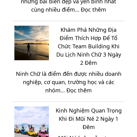
những bãi biển đẹp và yên bình nhất
2
:
cùng nhiều điểm…
Đọc thêm
Ngày
Cẩm
1
Nang
Đêm
Khám Phá Những Địa
Khám
Đáng
Điểm Thích Hợp Để Tổ
Phá
Trải
Chức Team Building Khi
Ninh
Nghiệm
Du Lịch Ninh Chữ 3 Ngày
Chữ
Nhất
2 Đêm
2
2026
Ninh Chữ là điểm đến được nhiều doanh
Ngày
nghiệp, cơ quan, trường học và các
1
:
nhóm…
Đọc thêm
Đêm
Khám
Từ
Phá
A
Kinh Nghiệm Quan Trọng
Những
Đến
Khi Đi Mũi Né 2 Ngày 1
Địa
Z
Đêm
Điểm