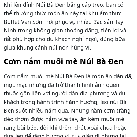
Khi lên đỉnh Núi Bà Đen bằng cáp treo, bạn có
thể thưởng thức món ăn này tại khu ẩm thực
Buffet Vân Sơn, nơi phục vụ nhiều đặc sản Tây
Ninh trong không gian thoáng đãng, tiện lợi và
rất phù hợp cho du khách nghỉ ngơi, dùng bữa
giữa khung cảnh núi non hùng vĩ.
Cơm nắm muối mè Núi Bà Đen
Cơm nắm muối mè Núi Bà Đen là món ăn dân dã,
mộc mạc nhưng đã trở thành hình ảnh quen
thuộc gắn liền với người dân địa phương và du
khách trong hành trình hành hương, leo núi Bà
Đen suốt nhiều năm qua. Những nắm cơm trắng
dẻo thơm được nắm vừa tay, ăn kèm muối mè
rang bùi béo, đôi khi thêm chút xoài chua hoặc
dưa leo để tăng hương vị, tuy giản dị nhưng lại