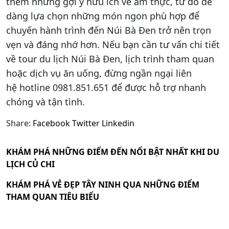
thêm những gợi ý hữu ích về ẩm thực, từ đó dễ
dàng lựa chọn những món ngon phù hợp để
chuyến hành trình đến Núi Bà Đen trở nên trọn
vẹn và đáng nhớ hơn. Nếu bạn cần tư vấn chi tiết
về tour du lịch Núi Bà Đen, lịch trình tham quan
hoặc dịch vụ ăn uống, đừng ngần ngại liên
hệ hotline 0981.851.651 để được hỗ trợ nhanh
chóng và tận tình.
Share:
Facebook
Twitter
Linkedin
KHÁM PHÁ NHỮNG ĐIỂM ĐẾN NỔI BẬT NHẤT KHI DU
LỊCH CỦ CHI
KHÁM PHÁ VẺ ĐẸP TÂY NINH QUA NHỮNG ĐIỂM
THAM QUAN TIÊU BIỂU