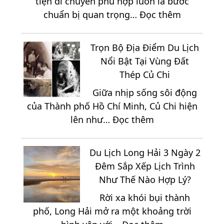
tiện di chuyển phù hợp luôn là bước
Tràm
:
chuẩn bị quan trọng…
Đọc thêm
3
Cẩm
Ngày
Nang
2
Trọn Bộ Địa Điểm Du Lịch
Di
Đêm
Nổi Bật Tại Vùng Đất
Chuyển
Giá
Thép Củ Chi
Đến
Chỉ
Giữa nhịp sống sôi động
Vĩnh
2.150K
của Thành phố Hồ Chí Minh, Củ Chi hiện
Hy
:
lên như…
Đọc thêm
2
Trọn
Ngày
Bộ
1
Du Lịch Long Hải 3 Ngày 2
Địa
Đêm
Đêm Sắp Xếp Lịch Trình
Điểm
Trọn
Như Thế Nào Hợp Lý?
Du
Gói
Rời xa khói bụi thành
Lịch
phố, Long Hải mở ra một khoảng trời
Nổi
: