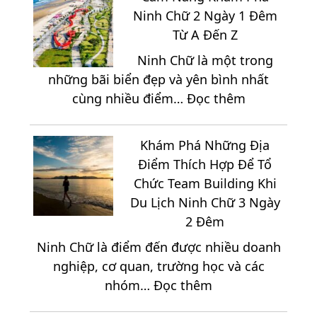
Ninh Chữ 2 Ngày 1 Đêm
Từ A Đến Z
Ninh Chữ là một trong
những bãi biển đẹp và yên bình nhất
:
cùng nhiều điểm…
Đọc thêm
Cẩm
Nang
Khám Phá Những Địa
Khám
Điểm Thích Hợp Để Tổ
Phá
Chức Team Building Khi
Ninh
Du Lịch Ninh Chữ 3 Ngày
Chữ
2 Đêm
2
Ninh Chữ là điểm đến được nhiều doanh
Ngày
nghiệp, cơ quan, trường học và các
1
:
nhóm…
Đọc thêm
Đêm
Khám
Từ