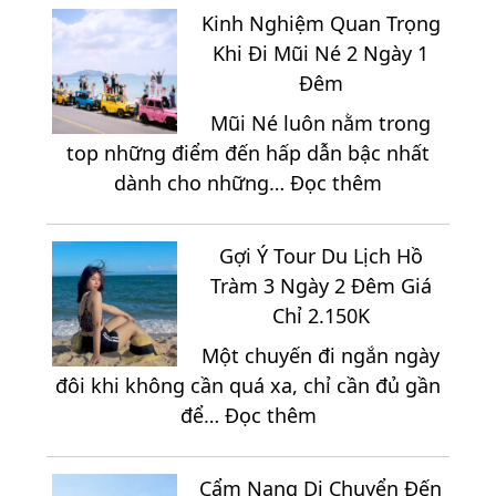
Phá
A
Kinh Nghiệm Quan Trọng
Những
Đến
Khi Đi Mũi Né 2 Ngày 1
Địa
Z
Đêm
Điểm
Mũi Né luôn nằm trong
Thích
top những điểm đến hấp dẫn bậc nhất
Hợp
:
dành cho những…
Đọc thêm
Để
Kinh
Tổ
Nghiệm
Chức
Gợi Ý Tour Du Lịch Hồ
Quan
Team
Tràm 3 Ngày 2 Đêm Giá
Trọng
Building
Chỉ 2.150K
Khi
Khi
Một chuyến đi ngắn ngày
Đi
Du
đôi khi không cần quá xa, chỉ cần đủ gần
Mũi
Lịch
:
để…
Đọc thêm
Né
Ninh
Gợi
2
Chữ
Ý
Ngày
3
Cẩm Nang Di Chuyển Đến