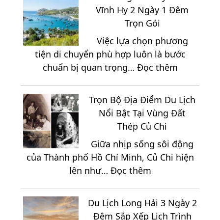
Tour
1
Ngày
Vĩnh Hy 2 Ngày 1 Đêm
Du
Đêm
2
Trọn Gói
Lịch
Đêm
Việc lựa chọn phương
Hồ
tiện di chuyển phù hợp luôn là bước
Tràm
:
chuẩn bị quan trọng…
Đọc thêm
3
Cẩm
Ngày
Nang
2
Trọn Bộ Địa Điểm Du Lịch
Di
Đêm
Nổi Bật Tại Vùng Đất
Chuyển
Giá
Thép Củ Chi
Đến
Chỉ
Giữa nhịp sống sôi động
Vĩnh
2.150K
của Thành phố Hồ Chí Minh, Củ Chi hiện
Hy
:
lên như…
Đọc thêm
2
Trọn
Ngày
Bộ
1
Du Lịch Long Hải 3 Ngày 2
Địa
Đêm
Đêm Sắp Xếp Lịch Trình