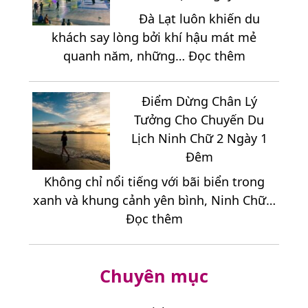
Ẩm
Như
Đà Lạt luôn khiến du
Thực
Thế
khách say lòng bởi khí hậu mát mẻ
Đặc
Nào
:
quanh năm, những…
Đọc thêm
Sắc
Hợp
Danh
Tại
Lý?
Sách
Vùng
Điểm Dừng Chân Lý
Điểm
Cao
Tưởng Cho Chuyến Du
Đến
Măng
Lịch Ninh Chữ 2 Ngày 1
Hấp
Đen
Đêm
Dẫn
Không chỉ nổi tiếng với bãi biển trong
Nên
xanh và khung cảnh yên bình, Ninh Chữ…
Kết
:
Đọc thêm
Hợp
Điểm
Khi
Dừng
Đi
Chuyên mục
Chân
Tour
Lý
Đà