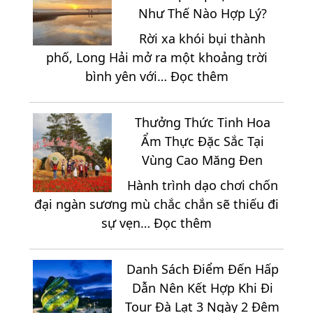
Điểm
Trọn
Như Thế Nào Hợp Lý?
Du
Gói
Rời xa khói bụi thành
Lịch
phố, Long Hải mở ra một khoảng trời
Nổi
:
bình yên với…
Đọc thêm
Bật
Du
Tại
Lịch
Vùng
Thưởng Thức Tinh Hoa
Long
Đất
Ẩm Thực Đặc Sắc Tại
Hải
Thép
Vùng Cao Măng Đen
3
Củ
Hành trình dạo chơi chốn
Ngày
Chi
đại ngàn sương mù chắc chắn sẽ thiếu đi
2
:
sự vẹn…
Đọc thêm
Đêm
Thưởng
Sắp
Thức
Xếp
Danh Sách Điểm Đến Hấp
Tinh
Lịch
Dẫn Nên Kết Hợp Khi Đi
Hoa
Trình
Tour Đà Lạt 3 Ngày 2 Đêm