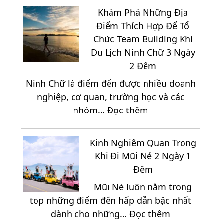
Nang
Đêm
Khám Phá Những Địa
Khám
Đáng
Điểm Thích Hợp Để Tổ
Phá
Trải
Chức Team Building Khi
Ninh
Nghiệm
Du Lịch Ninh Chữ 3 Ngày
Chữ
Nhất
2 Đêm
2
2026
Ninh Chữ là điểm đến được nhiều doanh
Ngày
nghiệp, cơ quan, trường học và các
1
:
nhóm…
Đọc thêm
Đêm
Khám
Từ
Phá
A
Kinh Nghiệm Quan Trọng
Những
Đến
Khi Đi Mũi Né 2 Ngày 1
Địa
Z
Đêm
Điểm
Mũi Né luôn nằm trong
Thích
top những điểm đến hấp dẫn bậc nhất
Hợp
:
dành cho những…
Đọc thêm
Để