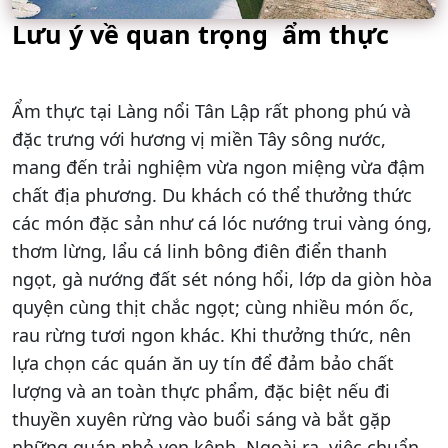
Lưu ý về quan trọng ẩm thực
Ẩm thực tại Làng nổi Tân Lập rất phong phú và
đặc trưng với hương vị miền Tây sông nước,
mang đến trải nghiệm vừa ngon miệng vừa đậm
chất địa phương. Du khách có thể thưởng thức
các món đặc sản như cá lóc nướng trui vàng óng,
thơm lừng, lẩu cá linh bông điên điển thanh
ngọt, gà nướng đất sét nóng hổi, lớp da giòn hòa
quyện cùng thịt chắc ngọt; cùng nhiều món ốc,
rau rừng tươi ngon khác. Khi thưởng thức, nên
lựa chọn các quán ăn uy tín để đảm bảo chất
lượng và an toàn thực phẩm, đặc biệt nếu đi
thuyền xuyên rừng vào buổi sáng và bắt gặp
những quán nhỏ ven kênh. Ngoài ra, việc chuẩn