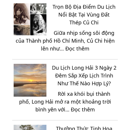
Nang
2
Trọn Bộ Địa Điểm Du Lịch
Di
Đêm
Nổi Bật Tại Vùng Đất
Chuyển
Giá
Thép Củ Chi
Đến
Chỉ
Giữa nhịp sống sôi động
Vĩnh
2.150K
của Thành phố Hồ Chí Minh, Củ Chi hiện
Hy
:
lên như…
Đọc thêm
2
Trọn
Ngày
Bộ
1
Du Lịch Long Hải 3 Ngày 2
Địa
Đêm
Đêm Sắp Xếp Lịch Trình
Điểm
Trọn
Như Thế Nào Hợp Lý?
Du
Gói
Rời xa khói bụi thành
Lịch
phố, Long Hải mở ra một khoảng trời
Nổi
:
bình yên với…
Đọc thêm
Bật
Du
Tại
Lịch
Vùng
Thưởng Thức Tinh Hoa