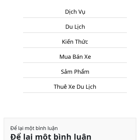
Đến
Măng
Hấp
Dịch Vụ
Đen
Dẫn
Du Lịch
Nên
Kết
Kiến Thức
Hợp
Khi
Mua Bán Xe
Đi
Tour
Sảm Phẩm
Đà
Thuê Xe Du Lịch
Lạt
3
Ngày
2
Đêm
Để lại một bình luận
Để lại một bình luận