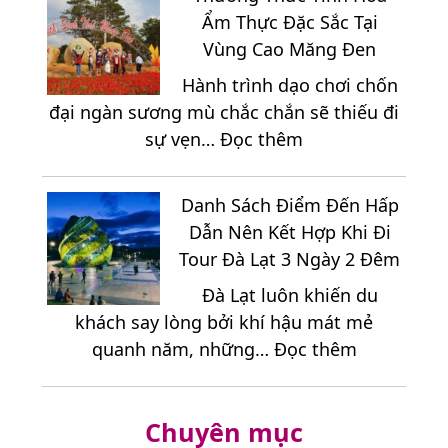
Long
Đất
Ẩm Thực Đặc Sắc Tại
Hải
Thép
Vùng Cao Măng Đen
3
Củ
Hành trình dạo chơi chốn
Ngày
Chi
đại ngàn sương mù chắc chắn sẽ thiếu đi
2
:
sự vẹn…
Đọc thêm
Đêm
Thưởng
Sắp
Thức
Xếp
Danh Sách Điểm Đến Hấp
Tinh
Lịch
Dẫn Nên Kết Hợp Khi Đi
Hoa
Trình
Tour Đà Lạt 3 Ngày 2 Đêm
Ẩm
Như
Đà Lạt luôn khiến du
Thực
Thế
khách say lòng bởi khí hậu mát mẻ
Đặc
Nào
:
quanh năm, những…
Đọc thêm
Sắc
Hợp
Danh
Tại
Lý?
Sách
Vùng
Chuyên mục
Điểm
Cao