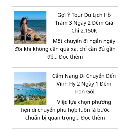
Kinh
Tổ
Nghiệm
Chức
Gợi Ý Tour Du Lịch Hồ
Quan
Team
Tràm 3 Ngày 2 Đêm Giá
Trọng
Building
Chỉ 2.150K
Khi
Khi
Một chuyến đi ngắn ngày
Đi
Du
đôi khi không cần quá xa, chỉ cần đủ gần
Mũi
Lịch
:
để…
Đọc thêm
Né
Ninh
Gợi
2
Chữ
Ý
Ngày
3
Cẩm Nang Di Chuyển Đến
Tour
1
Ngày
Vĩnh Hy 2 Ngày 1 Đêm
Du
Đêm
2
Trọn Gói
Lịch
Đêm
Việc lựa chọn phương
Hồ
tiện di chuyển phù hợp luôn là bước
Tràm
:
chuẩn bị quan trọng…
Đọc thêm
3
Cẩm
Ngày