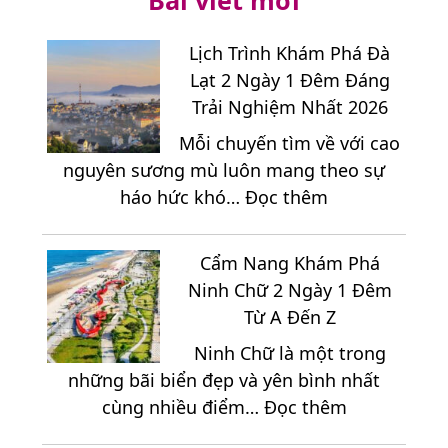
Bài viết mới
Lịch Trình Khám Phá Đà
Lạt 2 Ngày 1 Đêm Đáng
Trải Nghiệm Nhất 2026
Mỗi chuyến tìm về với cao
nguyên sương mù luôn mang theo sự
:
háo hức khó…
Đọc thêm
Lịch
Trình
Cẩm Nang Khám Phá
Khám
Ninh Chữ 2 Ngày 1 Đêm
Phá
Từ A Đến Z
Đà
Ninh Chữ là một trong
Lạt
những bãi biển đẹp và yên bình nhất
2
:
cùng nhiều điểm…
Đọc thêm
Ngày
Cẩm
1