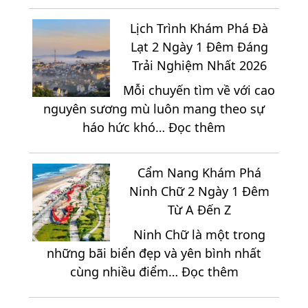
Gợi
Ý
Lịch Trình Khám Phá Đà
Địa
Lạt 2 Ngày 1 Đêm Đáng
Điểm
Trải Nghiệm Nhất 2026
Lưu
Mỗi chuyến tìm về với cao
Trú
nguyên sương mù luôn mang theo sự
Phù
:
háo hức khó…
Đọc thêm
Hợp
Lịch
Khi
Trình
Du
Cẩm Nang Khám Phá
Khám
Lịch
Ninh Chữ 2 Ngày 1 Đêm
Phá
Đà
Từ A Đến Z
Đà
Lạt
Ninh Chữ là một trong
Lạt
2
những bãi biển đẹp và yên bình nhất
2
Ngày
:
cùng nhiều điểm…
Đọc thêm
Ngày
1
Cẩm
1
Đêm