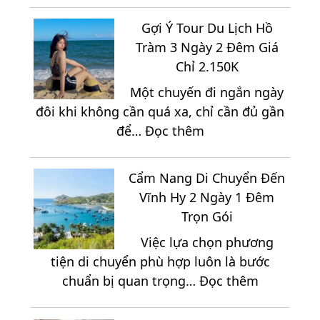
Tổ
Nghiệm
Chức
Gợi Ý Tour Du Lịch Hồ
Quan
Team
Tràm 3 Ngày 2 Đêm Giá
Trọng
Building
Chỉ 2.150K
Khi
Khi
Một chuyến đi ngắn ngày
Đi
Du
đôi khi không cần quá xa, chỉ cần đủ gần
Mũi
Lịch
:
để…
Đọc thêm
Né
Ninh
Gợi
2
Chữ
Ý
Ngày
3
Cẩm Nang Di Chuyển Đến
Tour
1
Ngày
Vĩnh Hy 2 Ngày 1 Đêm
Du
Đêm
2
Trọn Gói
Lịch
Đêm
Việc lựa chọn phương
Hồ
tiện di chuyển phù hợp luôn là bước
Tràm
:
chuẩn bị quan trọng…
Đọc thêm
3
Cẩm
Ngày
Nang