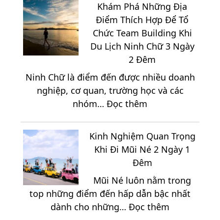
Nang
Đêm
Khám Phá Những Địa
Khám
Đáng
Điểm Thích Hợp Để Tổ
Phá
Trải
Chức Team Building Khi
Ninh
Nghiệm
Du Lịch Ninh Chữ 3 Ngày
Chữ
Nhất
2 Đêm
2
2026
Ninh Chữ là điểm đến được nhiều doanh
Ngày
nghiệp, cơ quan, trường học và các
1
:
nhóm…
Đọc thêm
Đêm
Khám
Từ
Phá
A
Kinh Nghiệm Quan Trọng
Những
Đến
Khi Đi Mũi Né 2 Ngày 1
Địa
Z
Đêm
Điểm
Mũi Né luôn nằm trong
Thích
top những điểm đến hấp dẫn bậc nhất
Hợp
:
dành cho những…
Đọc thêm
Để
Kinh