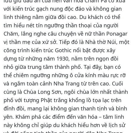
lưu giữ dấu ấn của nền văn hóa Chăm Pa cổ xưa
với kiến trúc gạch nung độc đáo và không gian
linh thiêng nằm giữa đồi cao. Du khách có thể
tìm hiểu nét tín ngưỡng thần thoại của người
Chăm, lắng nghe câu chuyện về nữ thần Ponagar
vị thần mẹ của xứ sở. Tiếp đó là Nhà thờ Núi, một
công trình kiến trúc Gothic nổi bật được xây
dựng từ những năm 1930, nằm trên ngọn đồi
nhỏ giữa trung tâm thành phố. Tại đây, bạn có
thể chiêm ngưỡng những ô cửa kính màu rực rỡ
và ngắm toàn cảnh Nha Trang từ trên cao. Cuối
cùng là Chùa Long Sơn, ngôi chùa lớn nhất thành
phố với tượng Phật trắng khổng lồ tọa lạc trên
đỉnh đồi, mang lại không gian thanh tịnh và bình
yên. Khám phá các điểm đến văn hóa – tâm linh
này không chỉ giúp du khách hiểu hơn về lịch sử