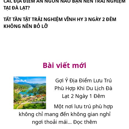
CÁC ĐỊA ĐIỂM ĂN NGON NÀO BẠN NÊN TRẢI NGHIỆM
TẠI ĐÀ LẠT?
TẤT TẦN TẬT TRẢI NGHIỆM VĨNH HY 3 NGÀY 2 ĐÊM
KHÔNG NÊN BỎ LỠ
Bài viết mới
Gợi Ý Địa Điểm Lưu Trú
Phù Hợp Khi Du Lịch Đà
Lạt 2 Ngày 1 Đêm
Một nơi lưu trú phù hợp
không chỉ mang đến không gian nghỉ
:
ngơi thoải mái…
Đọc thêm