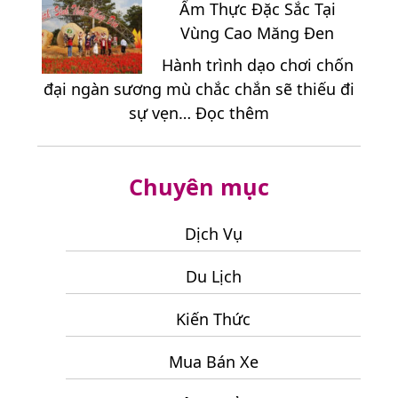
Đất
Ẩm Thực Đặc Sắc Tại
Hải
Thép
Vùng Cao Măng Đen
3
Củ
Hành trình dạo chơi chốn
Ngày
Chi
đại ngàn sương mù chắc chắn sẽ thiếu đi
2
:
sự vẹn…
Đọc thêm
Đêm
Thưởng
Sắp
Thức
Xếp
Chuyên mục
Tinh
Lịch
Hoa
Trình
Ẩm
Dịch Vụ
Như
Thực
Thế
Du Lịch
Đặc
Nào
Sắc
Hợp
Kiến Thức
Tại
Lý?
Vùng
Mua Bán Xe
Cao