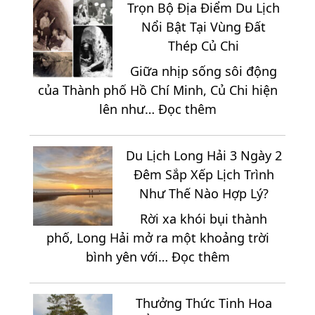
2
Trọn Bộ Địa Điểm Du Lịch
Di
Đêm
Nổi Bật Tại Vùng Đất
Chuyển
Giá
Thép Củ Chi
Đến
Chỉ
Giữa nhịp sống sôi động
Vĩnh
2.150K
của Thành phố Hồ Chí Minh, Củ Chi hiện
Hy
:
lên như…
Đọc thêm
2
Trọn
Ngày
Bộ
1
Du Lịch Long Hải 3 Ngày 2
Địa
Đêm
Đêm Sắp Xếp Lịch Trình
Điểm
Trọn
Như Thế Nào Hợp Lý?
Du
Gói
Rời xa khói bụi thành
Lịch
phố, Long Hải mở ra một khoảng trời
Nổi
:
bình yên với…
Đọc thêm
Bật
Du
Tại
Lịch
Vùng
Thưởng Thức Tinh Hoa
Long