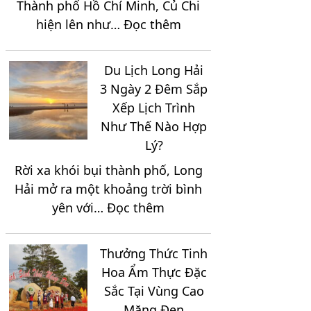
Thành phố Hồ Chí Minh, Củ Chi
2
:
hiện lên như…
Đọc thêm
Ngày
Trọn
1
Bộ
Đêm
Du Lịch Long Hải
Địa
Trọn
3 Ngày 2 Đêm Sắp
Điểm
Gói
Xếp Lịch Trình
Du
Như Thế Nào Hợp
Lịch
Lý?
Nổi
Rời xa khói bụi thành phố, Long
Bật
Hải mở ra một khoảng trời bình
Tại
:
yên với…
Đọc thêm
Vùng
Du
Đất
Lịch
Thép
Thưởng Thức Tinh
Long
Củ
Hoa Ẩm Thực Đặc
Hải
Chi
Sắc Tại Vùng Cao
3
Măng Đen