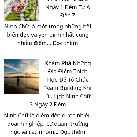
Ngày 1 Đêm Từ A
Đến Z
Ninh Chữ là một trong những bãi
biển đẹp và yên bình nhất cùng
:
nhiều điểm…
Đọc thêm
Cẩm
Nang
Khám Phá Những
Khám
Địa Điểm Thích
Phá
Hợp Để Tổ Chức
Ninh
Team Building Khi
Chữ
Du Lịch Ninh Chữ
2
3 Ngày 2 Đêm
Ngày
Ninh Chữ là điểm đến được nhiều
1
doanh nghiệp, cơ quan, trường
Đêm
:
học và các nhóm…
Đọc thêm
Từ