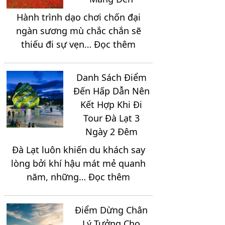
Ngày
Hành trình dạo chơi chốn đại
2
ngàn sương mù chắc chắn sẽ
Đêm
:
thiếu đi sự vẹn…
Đọc thêm
Sắp
Thưởng
Xếp
Thức
Lịch
Danh Sách Điểm
Tinh
Trình
Đến Hấp Dẫn Nên
Hoa
Như
Kết Hợp Khi Đi
Ẩm
Thế
Tour Đà Lạt 3
Thực
Nào
Ngày 2 Đêm
Đặc
Hợp
Đà Lạt luôn khiến du khách say
Sắc
Lý?
lòng bởi khí hậu mát mẻ quanh
Tại
:
năm, những…
Đọc thêm
Vùng
Danh
Cao
Sách
Măng
Điểm Dừng Chân
Điểm
Đen
Lý Tưởng Cho