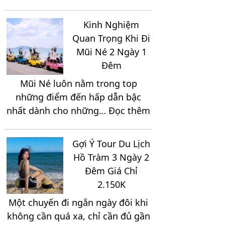
Khám
A
Phá
Đến
Kinh Nghiệm
Những
Z
Quan Trọng Khi Đi
Địa
Mũi Né 2 Ngày 1
Điểm
Đêm
Thích
Mũi Né luôn nằm trong top
Hợp
những điểm đến hấp dẫn bậc
Để
:
nhất dành cho những…
Đọc thêm
Tổ
Kinh
Chức
Nghiệm
Team
Gợi Ý Tour Du Lịch
Quan
Building
Hồ Tràm 3 Ngày 2
Trọng
Khi
Đêm Giá Chỉ
Khi
Du
2.150K
Đi
Lịch
Một chuyến đi ngắn ngày đôi khi
Mũi
Ninh
không cần quá xa, chỉ cần đủ gần
Né
Chữ