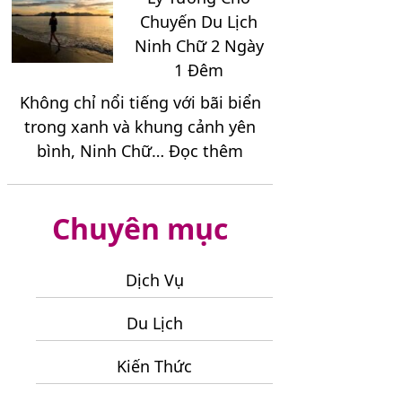
Đến
Chuyến Du Lịch
Hấp
Ninh Chữ 2 Ngày
Dẫn
1 Đêm
Nên
Không chỉ nổi tiếng với bãi biển
Kết
trong xanh và khung cảnh yên
Hợp
:
bình, Ninh Chữ…
Đọc thêm
Khi
Điểm
Đi
Dừng
Tour
Chuyên mục
Chân
Đà
Lý
Lạt
Tưởng
3
Dịch Vụ
Cho
Ngày
Chuyến
Du Lịch
2
Du
Đêm
Kiến Thức
Lịch
Ninh