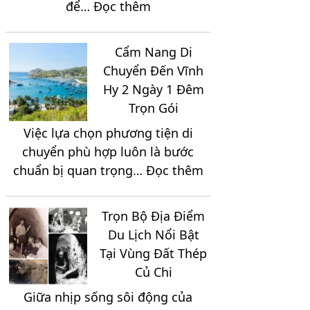
:
để…
Đọc thêm
2
3
Gợi
Ngày
Ngày
Ý
1
2
Cẩm Nang Di
Tour
Đêm
Đêm
Chuyển Đến Vĩnh
Du
Hy 2 Ngày 1 Đêm
Lịch
Trọn Gói
Hồ
Việc lựa chọn phương tiện di
Tràm
chuyển phù hợp luôn là bước
3
:
chuẩn bị quan trọng…
Đọc thêm
Ngày
Cẩm
2
Nang
Đêm
Trọn Bộ Địa Điểm
Di
Giá
Du Lịch Nổi Bật
Chuyển
Chỉ
Tại Vùng Đất Thép
Đến
2.150K
Củ Chi
Vĩnh
Giữa nhịp sống sôi động của
Hy