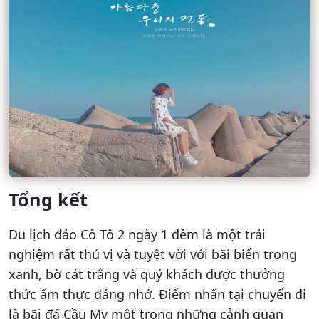
Tổng kết
Du lịch đảo Cô Tô 2 ngày 1 đêm là một trải
nghiệm rất thú vị và tuyệt vời với bãi biển trong
xanh, bờ cát trắng và quý khách được thưởng
thức ẩm thực đáng nhớ. Điểm nhấn tại chuyến đi
là bãi đá Cầu My một trong những cảnh quan