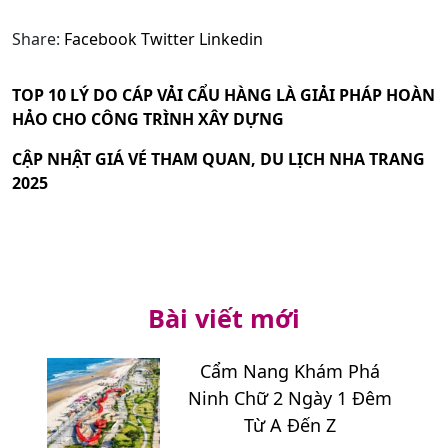
Share:
Facebook
Twitter
Linkedin
TOP 10 LÝ DO CÁP VẢI CẨU HÀNG LÀ GIẢI PHÁP HOÀN
HẢO CHO CÔNG TRÌNH XÂY DỰNG
CẬP NHẬT GIÁ VÉ THAM QUAN, DU LỊCH NHA TRANG
2025
Bài viết mới
Cẩm Nang Khám Phá
Ninh Chữ 2 Ngày 1 Đêm
Từ A Đến Z