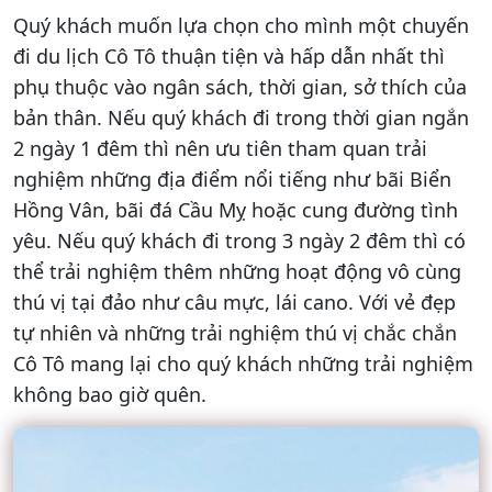
Quý khách muốn lựa chọn cho mình một chuyến
đi du lịch Cô Tô thuận tiện và hấp dẫn nhất thì
phụ thuộc vào ngân sách, thời gian, sở thích của
bản thân. Nếu quý khách đi trong thời gian ngắn
2 ngày 1 đêm thì nên ưu tiên tham quan trải
nghiệm những địa điểm nổi tiếng như bãi Biển
Hồng Vân, bãi đá Cầu Mỵ hoặc cung đường tình
yêu. Nếu quý khách đi trong 3 ngày 2 đêm thì có
thể trải nghiệm thêm những hoạt động vô cùng
thú vị tại đảo như câu mực, lái cano. Với vẻ đẹp
tự nhiên và những trải nghiệm thú vị chắc chắn
Cô Tô mang lại cho quý khách những trải nghiệm
không bao giờ quên.