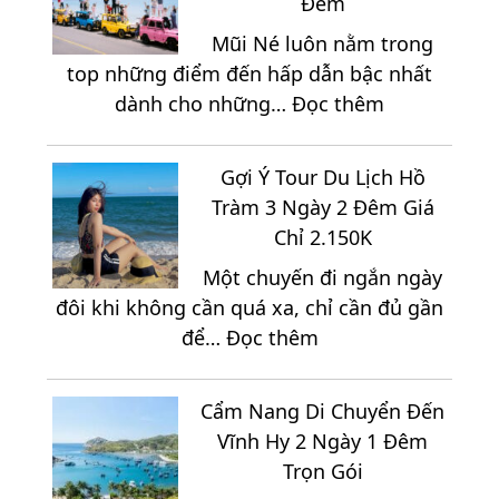
Đêm
Điểm
Mũi Né luôn nằm trong
Thích
top những điểm đến hấp dẫn bậc nhất
Hợp
:
dành cho những…
Đọc thêm
Để
Kinh
Tổ
Nghiệm
Chức
Gợi Ý Tour Du Lịch Hồ
Quan
Team
Tràm 3 Ngày 2 Đêm Giá
Trọng
Building
Chỉ 2.150K
Khi
Khi
Một chuyến đi ngắn ngày
Đi
Du
đôi khi không cần quá xa, chỉ cần đủ gần
Mũi
Lịch
:
để…
Đọc thêm
Né
Ninh
Gợi
2
Chữ
Ý
Ngày
3
Cẩm Nang Di Chuyển Đến
Tour
1
Ngày
Vĩnh Hy 2 Ngày 1 Đêm
Du
Đêm
2
Trọn Gói
Lịch