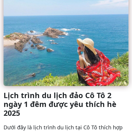
Lịch trình du lịch đảo Cô Tô 2
ngày 1 đêm được yêu thích hè
2025
Dưới đây là lịch trình du lịch tại Cô Tô thích hợp