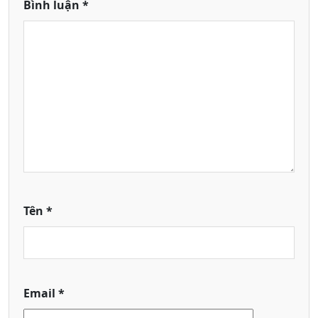
Bình luận
*
Tên
*
Email
*