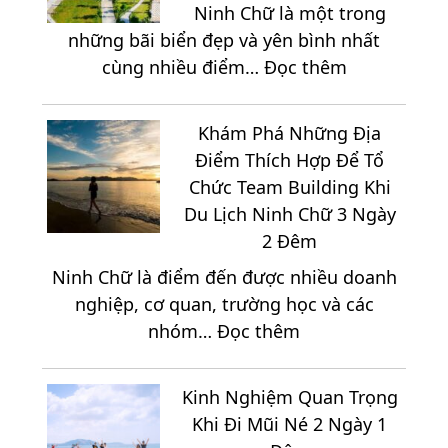
Ninh Chữ là một trong
những bãi biển đẹp và yên bình nhất
:
cùng nhiều điểm…
Đọc thêm
Cẩm
Nang
Khám Phá Những Địa
Khám
Điểm Thích Hợp Để Tổ
Phá
Chức Team Building Khi
Ninh
Du Lịch Ninh Chữ 3 Ngày
Chữ
2 Đêm
2
Ninh Chữ là điểm đến được nhiều doanh
Ngày
nghiệp, cơ quan, trường học và các
1
:
nhóm…
Đọc thêm
Đêm
Khám
Từ
Phá
A
Kinh Nghiệm Quan Trọng
Những
Đến
Khi Đi Mũi Né 2 Ngày 1
Địa
Z