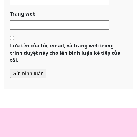
Trang web
Lưu tên của tôi, email, và trang web trong
trình duyệt này cho lần bình luận kế tiếp của
tôi.