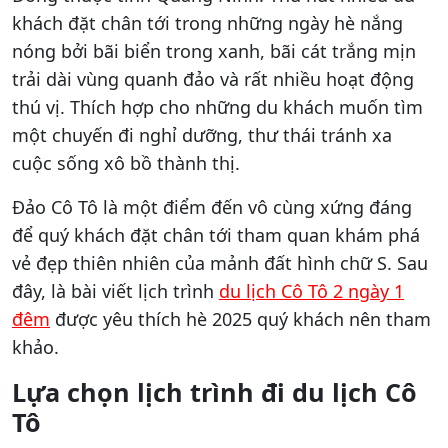
khách đặt chân tới trong những ngày hè nắng
nóng bởi bãi biển trong xanh, bãi cát trắng mịn
trải dài vùng quanh đảo và rất nhiều hoạt động
thú vị. Thích hợp cho những du khách muốn tìm
một chuyến đi nghỉ dưỡng, thư thái tránh xa
cuộc sống xô bồ thành thị.
Đảo Cô Tô là một điểm đến vô cùng xứng đáng
để quý khách đặt chân tới tham quan khám phá
vẻ đẹp thiên nhiên của mảnh đất hình chữ S. Sau
đây, là bài viết lịch trình
du lịch Cô Tô 2 ngày 1
đêm
được yêu thích hè 2025 quý khách nên tham
khảo.
Lựa chọn lịch trình đi du lịch Cô
Tô