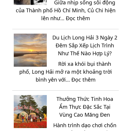
Giữa nhịp sống sôi động
Vĩnh
2.150K
của Thành phố Hồ Chí Minh, Củ Chi hiện
Hy
:
lên như…
Đọc thêm
2
Trọn
Ngày
Bộ
1
Du Lịch Long Hải 3 Ngày 2
Địa
Đêm
Đêm Sắp Xếp Lịch Trình
Điểm
Trọn
Như Thế Nào Hợp Lý?
Du
Gói
Rời xa khói bụi thành
Lịch
phố, Long Hải mở ra một khoảng trời
Nổi
:
bình yên với…
Đọc thêm
Bật
Du
Tại
Lịch
Vùng
Thưởng Thức Tinh Hoa
Long
Đất
Ẩm Thực Đặc Sắc Tại
Hải
Thép
Vùng Cao Măng Đen
3
Củ
Hành trình dạo chơi chốn
Ngày
Chi