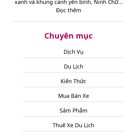
xanh và khung cảnh yên bình, Ninh Chữ…
Kết
:
Đọc thêm
Hợp
Điểm
Khi
Dừng
Đi
Chuyên mục
Chân
Tour
Lý
Đà
Tưởng
Dịch Vụ
Lạt
Cho
3
Du Lịch
Chuyến
Ngày
Du
2
Kiến Thức
Lịch
Đêm
Ninh
Mua Bán Xe
Chữ
2
Sảm Phẩm
Ngày
Thuê Xe Du Lịch
1
Đêm