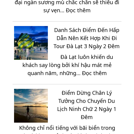
đại ngàn sương mù chắc chắn sẽ thiếu đi
2
:
sự vẹn…
Đọc thêm
Đêm
Thưởng
Sắp
Thức
Xếp
Danh Sách Điểm Đến Hấp
Tinh
Lịch
Dẫn Nên Kết Hợp Khi Đi
Hoa
Trình
Tour Đà Lạt 3 Ngày 2 Đêm
Ẩm
Như
Đà Lạt luôn khiến du
Thực
Thế
khách say lòng bởi khí hậu mát mẻ
Đặc
Nào
:
quanh năm, những…
Đọc thêm
Sắc
Hợp
Danh
Tại
Lý?
Sách
Vùng
Điểm Dừng Chân Lý
Điểm
Cao
Tưởng Cho Chuyến Du
Đến
Măng
Lịch Ninh Chữ 2 Ngày 1
Hấp
Đen
Đêm
Dẫn
Không chỉ nổi tiếng với bãi biển trong
Nên