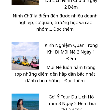
Du Lịch Ninh Chữ 3 Ngày
Chữ
2 Đêm
2
Ninh Chữ là điểm đến được nhiều doanh
Ngày
nghiệp, cơ quan, trường học và các
1
:
nhóm…
Đọc thêm
Đêm
Khám
Từ
Phá
A
Kinh Nghiệm Quan Trọng
Những
Đến
Khi Đi Mũi Né 2 Ngày 1
Địa
Z
Đêm
Điểm
Mũi Né luôn nằm trong
Thích
top những điểm đến hấp dẫn bậc nhất
Hợp
:
dành cho những…
Đọc thêm
Để
Kinh
Tổ
Nghiệm
Chức
Gợi Ý Tour Du Lịch Hồ
Quan
Team
Tràm 3 Ngày 2 Đêm Giá
Trọng
Building