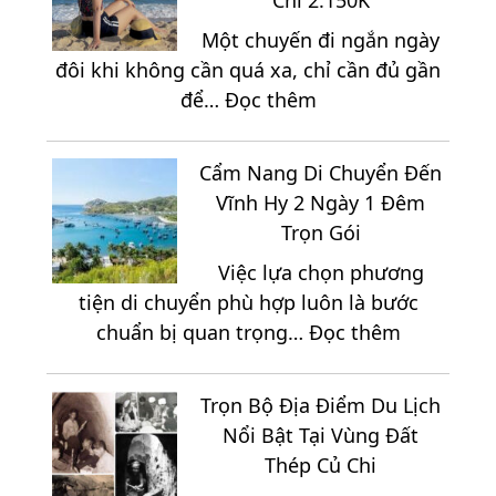
Chỉ 2.150K
Khi
Khi
Một chuyến đi ngắn ngày
Đi
Du
đôi khi không cần quá xa, chỉ cần đủ gần
Mũi
Lịch
:
để…
Đọc thêm
Né
Ninh
Gợi
2
Chữ
Ý
Ngày
3
Cẩm Nang Di Chuyển Đến
Tour
1
Ngày
Vĩnh Hy 2 Ngày 1 Đêm
Du
Đêm
2
Trọn Gói
Lịch
Đêm
Việc lựa chọn phương
Hồ
tiện di chuyển phù hợp luôn là bước
Tràm
:
chuẩn bị quan trọng…
Đọc thêm
3
Cẩm
Ngày
Nang
2
Trọn Bộ Địa Điểm Du Lịch
Di
Đêm
Nổi Bật Tại Vùng Đất
Chuyển
Giá
Thép Củ Chi
Đến
Chỉ