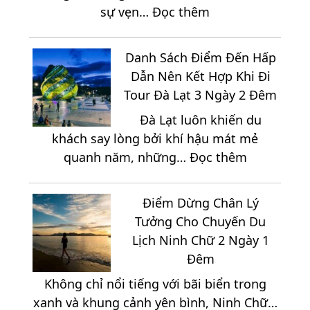
:
sự vẹn…
Đọc thêm
Đêm
Thưởng
Sắp
Thức
Xếp
Danh Sách Điểm Đến Hấp
Tinh
Lịch
Dẫn Nên Kết Hợp Khi Đi
Hoa
Trình
Tour Đà Lạt 3 Ngày 2 Đêm
Ẩm
Như
Đà Lạt luôn khiến du
Thực
Thế
khách say lòng bởi khí hậu mát mẻ
Đặc
Nào
:
quanh năm, những…
Đọc thêm
Sắc
Hợp
Danh
Tại
Lý?
Sách
Vùng
Điểm Dừng Chân Lý
Điểm
Cao
Tưởng Cho Chuyến Du
Đến
Măng
Lịch Ninh Chữ 2 Ngày 1
Hấp
Đen
Đêm
Dẫn
Không chỉ nổi tiếng với bãi biển trong
Nên
xanh và khung cảnh yên bình, Ninh Chữ…
Kết