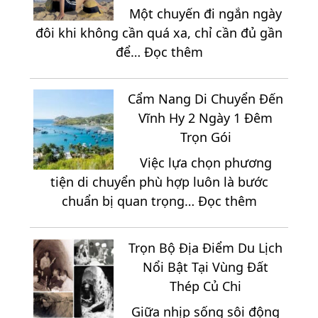
Khi
Một chuyến đi ngắn ngày
Đi
Du
đôi khi không cần quá xa, chỉ cần đủ gần
Mũi
Lịch
:
để…
Đọc thêm
Né
Ninh
Gợi
2
Chữ
Ý
Ngày
3
Cẩm Nang Di Chuyển Đến
Tour
1
Ngày
Vĩnh Hy 2 Ngày 1 Đêm
Du
Đêm
2
Trọn Gói
Lịch
Đêm
Việc lựa chọn phương
Hồ
tiện di chuyển phù hợp luôn là bước
Tràm
:
chuẩn bị quan trọng…
Đọc thêm
3
Cẩm
Ngày
Nang
2
Trọn Bộ Địa Điểm Du Lịch
Di
Đêm
Nổi Bật Tại Vùng Đất
Chuyển
Giá
Thép Củ Chi
Đến
Chỉ
Giữa nhịp sống sôi động
Vĩnh