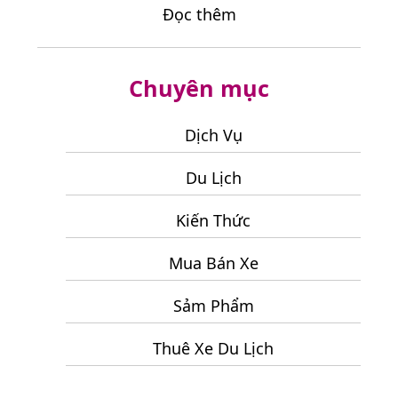
:
Đọc thêm
Hợp
Điểm
Khi
Dừng
Đi
Chuyên mục
Chân
Tour
Lý
Đà
Tưởng
Dịch Vụ
Lạt
Cho
3
Du Lịch
Chuyến
Ngày
Du
2
Kiến Thức
Lịch
Đêm
Ninh
Mua Bán Xe
Chữ
2
Sảm Phẩm
Ngày
Thuê Xe Du Lịch
1
Đêm