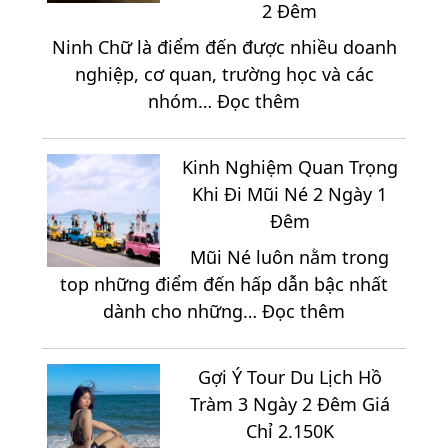
2 Đêm
2
Ninh Chữ là điểm đến được nhiều doanh
Ngày
nghiệp, cơ quan, trường học và các
1
:
nhóm…
Đọc thêm
Đêm
Khám
Từ
Phá
A
Kinh Nghiệm Quan Trọng
Những
Đến
Khi Đi Mũi Né 2 Ngày 1
Địa
Z
Đêm
Điểm
Mũi Né luôn nằm trong
Thích
top những điểm đến hấp dẫn bậc nhất
Hợp
:
dành cho những…
Đọc thêm
Để
Kinh
Tổ
Nghiệm
Chức
Gợi Ý Tour Du Lịch Hồ
Quan
Team
Tràm 3 Ngày 2 Đêm Giá
Trọng
Building
Chỉ 2.150K
Khi