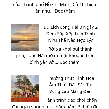
2.150K
của Thành phố Hồ Chí Minh, Củ Chi hiện
Hy
:
lên như…
Đọc thêm
2
Trọn
Ngày
Bộ
1
Du Lịch Long Hải 3 Ngày 2
Địa
Đêm
Đêm Sắp Xếp Lịch Trình
Điểm
Trọn
Như Thế Nào Hợp Lý?
Du
Gói
Rời xa khói bụi thành
Lịch
phố, Long Hải mở ra một khoảng trời
Nổi
:
bình yên với…
Đọc thêm
Bật
Du
Tại
Lịch
Vùng
Thưởng Thức Tinh Hoa
Long
Đất
Ẩm Thực Đặc Sắc Tại
Hải
Thép
Vùng Cao Măng Đen
3
Củ
Hành trình dạo chơi chốn
Ngày
Chi
đại ngàn sương mù chắc chắn sẽ thiếu đi
2