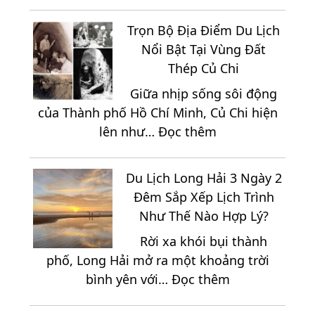
Cẩm
Ngày
Nang
2
Trọn Bộ Địa Điểm Du Lịch
Di
Đêm
Nổi Bật Tại Vùng Đất
Chuyển
Giá
Thép Củ Chi
Đến
Chỉ
Giữa nhịp sống sôi động
Vĩnh
2.150K
của Thành phố Hồ Chí Minh, Củ Chi hiện
Hy
:
lên như…
Đọc thêm
2
Trọn
Ngày
Bộ
1
Du Lịch Long Hải 3 Ngày 2
Địa
Đêm
Đêm Sắp Xếp Lịch Trình
Điểm
Trọn
Như Thế Nào Hợp Lý?
Du
Gói
Rời xa khói bụi thành
Lịch
phố, Long Hải mở ra một khoảng trời
Nổi
:
bình yên với…
Đọc thêm
Bật
Du
Tại