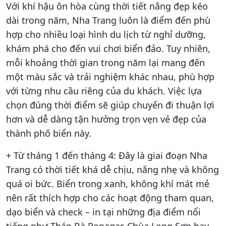
Với khí hậu ôn hòa cùng thời tiết nắng đẹp kéo
dài trong năm, Nha Trang luôn là điểm đến phù
hợp cho nhiều loại hình du lịch từ nghỉ dưỡng,
khám phá cho đến vui chơi biển đảo. Tuy nhiên,
mỗi khoảng thời gian trong năm lại mang đến
một màu sắc và trải nghiệm khác nhau, phù hợp
với từng nhu cầu riêng của du khách. Việc lựa
chọn đúng thời điểm sẽ giúp chuyến đi thuận lợi
hơn và dễ dàng tận hưởng trọn vẹn vẻ đẹp của
thành phố biển này.
+ Từ tháng 1 đến tháng 4: Đây là giai đoạn Nha
Trang có thời tiết khá dễ chịu, nắng nhẹ và không
quá oi bức. Biển trong xanh, không khí mát mẻ
nên rất thích hợp cho các hoạt động tham quan,
dạo biển và check – in tại những địa điểm nổi