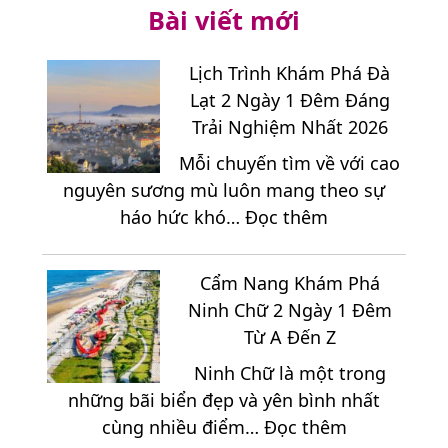
Bài viết mới
Lịch Trình Khám Phá Đà
Lạt 2 Ngày 1 Đêm Đáng
Trải Nghiệm Nhất 2026
Mỗi chuyến tìm về với cao
nguyên sương mù luôn mang theo sự
:
háo hức khó…
Đọc thêm
Lịch
Trình
Cẩm Nang Khám Phá
Khám
Ninh Chữ 2 Ngày 1 Đêm
Phá
Từ A Đến Z
Đà
Ninh Chữ là một trong
Lạt
những bãi biển đẹp và yên bình nhất
2
:
cùng nhiều điểm…
Đọc thêm
Ngày