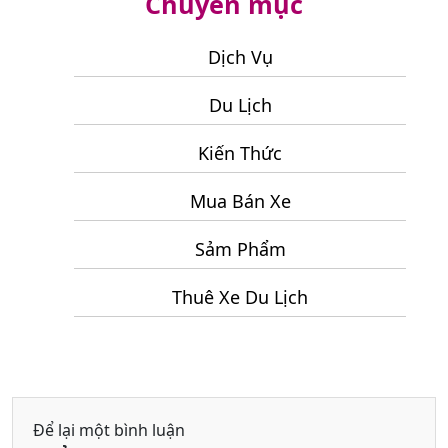
Chuyên mục
Điểm
Cao
Đến
Măng
Hấp
Dịch Vụ
Đen
Dẫn
Du Lịch
Nên
Kết
Kiến Thức
Hợp
Khi
Mua Bán Xe
Đi
Tour
Sảm Phẩm
Đà
Thuê Xe Du Lịch
Lạt
3
Ngày
2
Đêm
Để lại một bình luận