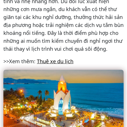
tĩnh và nhẹ nhàng hơn. Dù đôi lúc xuất hiện
những cơn mưa ngắn, du khách vẫn có thể thư
giãn tại các khu nghỉ dưỡng, thưởng thức hải sản
địa phương hoặc trải nghiệm các dịch vụ tắm bùn
khoáng nổi tiếng. Đây là thời điểm phù hợp cho
những ai muốn tìm kiếm chuyến đi nghỉ ngơi thư
thái thay vì lịch trình vui chơi quá sôi động.
>>Xem thêm:
Thuê xe du lịch