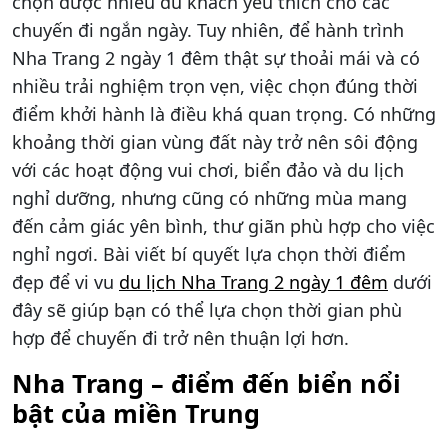
chọn được nhiều du khách yêu thích cho các
chuyến đi ngắn ngày. Tuy nhiên, để hành trình
Nha Trang 2 ngày 1 đêm thật sự thoải mái và có
nhiều trải nghiệm trọn vẹn, việc chọn đúng thời
điểm khởi hành là điều khá quan trọng. Có những
khoảng thời gian vùng đất này trở nên sôi động
với các hoạt động vui chơi, biển đảo và du lịch
nghỉ dưỡng, nhưng cũng có những mùa mang
đến cảm giác yên bình, thư giãn phù hợp cho việc
nghỉ ngơi. Bài viết bí quyết lựa chọn thời điểm
đẹp để vi vu
du lịch Nha Trang 2 ngày 1 đêm
dưới
đây sẽ giúp bạn có thể lựa chọn thời gian phù
hợp để chuyến đi trở nên thuận lợi hơn.
Nha Trang – điểm đến biển nổi
bật của miền Trung