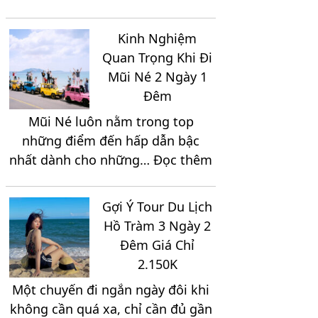
Khám
A
Phá
Đến
Kinh Nghiệm
Những
Z
Quan Trọng Khi Đi
Địa
Mũi Né 2 Ngày 1
Điểm
Đêm
Thích
Mũi Né luôn nằm trong top
Hợp
những điểm đến hấp dẫn bậc
Để
:
nhất dành cho những…
Đọc thêm
Tổ
Kinh
Chức
Nghiệm
Team
Gợi Ý Tour Du Lịch
Quan
Building
Hồ Tràm 3 Ngày 2
Trọng
Khi
Đêm Giá Chỉ
Khi
Du
2.150K
Đi
Lịch
Một chuyến đi ngắn ngày đôi khi
Mũi
Ninh
không cần quá xa, chỉ cần đủ gần
Né
Chữ