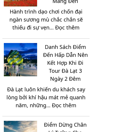
Măng Đen
Ngày
Hành trình dạo chơi chốn đại
2
ngàn sương mù chắc chắn sẽ
Đêm
:
thiếu đi sự vẹn…
Đọc thêm
Sắp
Thưởng
Xếp
Thức
Lịch
Danh Sách Điểm
Tinh
Trình
Đến Hấp Dẫn Nên
Hoa
Như
Kết Hợp Khi Đi
Ẩm
Thế
Tour Đà Lạt 3
Thực
Nào
Ngày 2 Đêm
Đặc
Hợp
Đà Lạt luôn khiến du khách say
Sắc
Lý?
lòng bởi khí hậu mát mẻ quanh
Tại
:
năm, những…
Đọc thêm
Vùng
Danh
Cao
Sách
Măng
Điểm Dừng Chân
Điểm
Đen