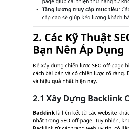
page giúp cải thiện thứ hạng từ kh
Tăng lượng truy cập mục tiêu
: Cá
cập cao sẽ giúp kéo lượng khách h
2. Các Kỹ Thuật S
Bạn Nên Áp Dụng
Để xây dựng chiến lược SEO off-page h
cách bài bản và có chiến lược rõ ràng. 
và hiệu quả nhất hiện nay.
2.1 Xây Dựng Backlink 
Backlink
là liên kết từ các website khá
nhất trong SEO off-page. Tuy nhiên, kh
Backlink từ các trang web uy tín, có li