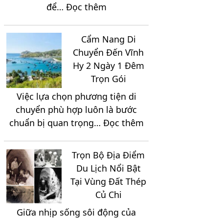
:
để…
Đọc thêm
2
3
Gợi
Ngày
Ngày
Ý
1
2
Cẩm Nang Di
Tour
Đêm
Đêm
Chuyển Đến Vĩnh
Du
Hy 2 Ngày 1 Đêm
Lịch
Trọn Gói
Hồ
Việc lựa chọn phương tiện di
Tràm
chuyển phù hợp luôn là bước
3
:
chuẩn bị quan trọng…
Đọc thêm
Ngày
Cẩm
2
Nang
Đêm
Trọn Bộ Địa Điểm
Di
Giá
Du Lịch Nổi Bật
Chuyển
Chỉ
Tại Vùng Đất Thép
Đến
2.150K
Củ Chi
Vĩnh
Giữa nhịp sống sôi động của
Hy