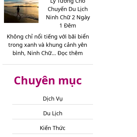
Lý Tưởng Cho
Đến
Chuyến Du Lịch
Hấp
Ninh Chữ 2 Ngày
Dẫn
1 Đêm
Nên
Không chỉ nổi tiếng với bãi biển
Kết
trong xanh và khung cảnh yên
Hợp
:
bình, Ninh Chữ…
Đọc thêm
Khi
Điểm
Đi
Dừng
Tour
Chuyên mục
Chân
Đà
Lý
Lạt
Tưởng
3
Dịch Vụ
Cho
Ngày
Chuyến
2
Du Lịch
Du
Đêm
Lịch
Kiến Thức
Ninh