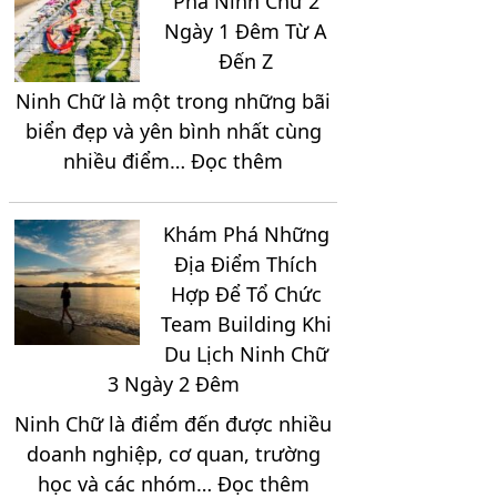
Phá Ninh Chữ 2
Ngày 1 Đêm Từ A
Đến Z
Ninh Chữ là một trong những bãi
biển đẹp và yên bình nhất cùng
:
nhiều điểm…
Đọc thêm
Cẩm
Nang
Khám Phá Những
Khám
Địa Điểm Thích
Phá
Hợp Để Tổ Chức
Ninh
Team Building Khi
Chữ
Du Lịch Ninh Chữ
2
3 Ngày 2 Đêm
Ngày
Ninh Chữ là điểm đến được nhiều
1
doanh nghiệp, cơ quan, trường
Đêm
:
học và các nhóm…
Đọc thêm
Từ