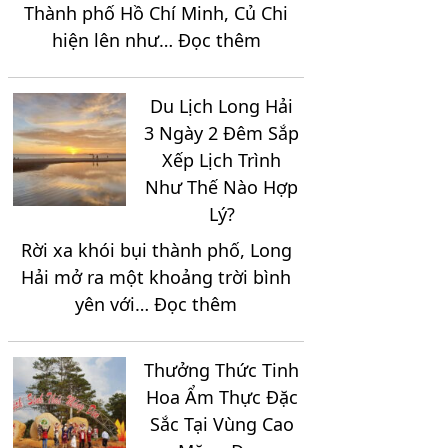
Thành phố Hồ Chí Minh, Củ Chi
2
:
hiện lên như…
Đọc thêm
Ngày
Trọn
1
Bộ
Đêm
Du Lịch Long Hải
Địa
Trọn
3 Ngày 2 Đêm Sắp
Điểm
Gói
Xếp Lịch Trình
Du
Như Thế Nào Hợp
Lịch
Lý?
Nổi
Rời xa khói bụi thành phố, Long
Bật
Hải mở ra một khoảng trời bình
Tại
:
yên với…
Đọc thêm
Vùng
Du
Đất
Lịch
Thép
Thưởng Thức Tinh
Long
Củ
Hoa Ẩm Thực Đặc
Hải
Chi
Sắc Tại Vùng Cao
3