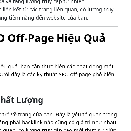
óa và tăng lượng truy cập tự nhiên.
c liên kết từ các trang liên quan, có lượng truy
àng tiềm năng đến website của bạn.
EO Off-Page Hiệu Quả
iệu quả, bạn cần thực hiện các hoạt động một
Dưới đây là các kỹ thuật SEO off-page phổ biến
Chất Lượng
c trỏ về trang của bạn. Đây là yếu tố quan trọng
ông phải backlink nào cũng có giá trị như nhau.
ên quan, có lượng truy cập cao mới thực sự giúp