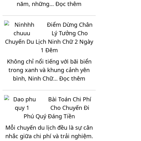
:
năm, những…
Đọc thêm
Vùng
Danh
Cao
Sách
Măng
Điểm Dừng Chân
Điểm
Đen
Lý Tưởng Cho
Đến
Chuyến Du Lịch Ninh Chữ 2 Ngày
Hấp
1 Đêm
Dẫn
Không chỉ nổi tiếng với bãi biển
Nên
trong xanh và khung cảnh yên
Kết
:
bình, Ninh Chữ…
Đọc thêm
Hợp
Điểm
Khi
Dừng
Đi
Bài Toán Chi Phí
Chân
Tour
Cho Chuyến Đi
Lý
Đà
Phú Quý Đáng Tiền
Tưởng
Lạt
Mỗi chuyến du lịch đều là sự cân
Cho
3
nhắc giữa chi phí và trải nghiệm.
Chuyến
Ngày