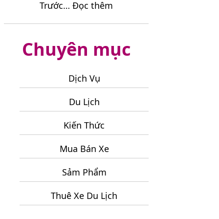
:
Trước…
Đọc thêm
Du
2
Bài
Lịch
Đêm
Toán
Ninh
Chuyên mục
Chi
Chữ
Phí
2
Cho
Ngày
Dịch Vụ
Chuyến
1
Đi
Đêm
Du Lịch
Phú
Quý
Kiến Thức
Đáng
Mua Bán Xe
Tiền
Sảm Phẩm
Thuê Xe Du Lịch