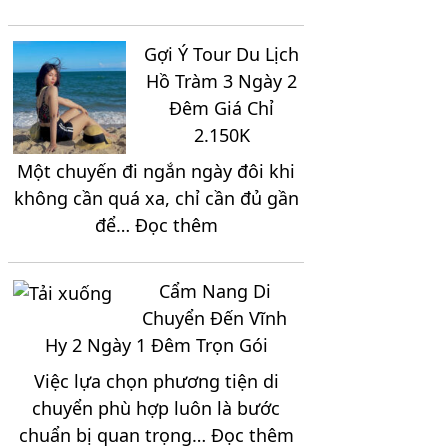
Kinh
Chức
Nghiệm
Team
Gợi Ý Tour Du Lịch
Quan
Building
Hồ Tràm 3 Ngày 2
Trọng
Khi
Đêm Giá Chỉ
Khi
Du
2.150K
Đi
Lịch
Một chuyến đi ngắn ngày đôi khi
Mũi
Ninh
không cần quá xa, chỉ cần đủ gần
Né
Chữ
:
để…
Đọc thêm
2
3
Gợi
Ngày
Ngày
Ý
1
2
Cẩm Nang Di
Tour
Đêm
Đêm
Chuyển Đến Vĩnh
Du
Hy 2 Ngày 1 Đêm Trọn Gói
Lịch
Việc lựa chọn phương tiện di
Hồ
chuyển phù hợp luôn là bước
Tràm
:
chuẩn bị quan trọng…
Đọc thêm
3