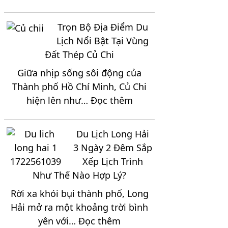
Cẩm
Ngày
Nang
2
Trọn Bộ Địa Điểm Du
Di
Đêm
Lịch Nổi Bật Tại Vùng
Chuyển
Giá
Đất Thép Củ Chi
Đến
Chỉ
Giữa nhịp sống sôi động của
Vĩnh
2.150K
Thành phố Hồ Chí Minh, Củ Chi
Hy
:
hiện lên như…
Đọc thêm
2
Trọn
Ngày
Bộ
1
Du Lịch Long Hải
Địa
Đêm
3 Ngày 2 Đêm Sắp
Điểm
Trọn
Xếp Lịch Trình
Du
Gói
Như Thế Nào Hợp Lý?
Lịch
Rời xa khói bụi thành phố, Long
Nổi
Hải mở ra một khoảng trời bình
Bật
:
yên với…
Đọc thêm
Tại