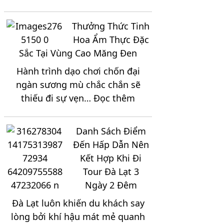
Du
Vùng
Lịch
Đất
Thưởng Thức Tinh
Long
Thép
Hoa Ẩm Thực Đặc
Hải
Củ
Sắc Tại Vùng Cao Măng Đen
3
Chi
Hành trình dạo chơi chốn đại
Ngày
ngàn sương mù chắc chắn sẽ
2
:
thiếu đi sự vẹn…
Đọc thêm
Đêm
Thưởng
Sắp
Thức
Xếp
Danh Sách Điểm
Tinh
Lịch
Đến Hấp Dẫn Nên
Hoa
Trình
Kết Hợp Khi Đi
Ẩm
Như
Tour Đà Lạt 3
Thực
Thế
Ngày 2 Đêm
Đặc
Nào
Đà Lạt luôn khiến du khách say
Sắc
Hợp
lòng bởi khí hậu mát mẻ quanh
Tại
Lý?