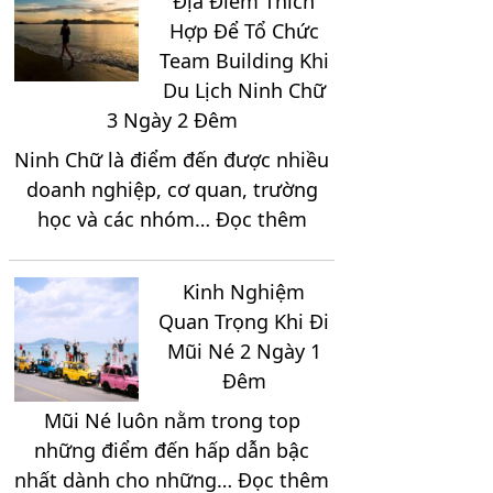
Địa Điểm Thích
Hợp Để Tổ Chức
Team Building Khi
Du Lịch Ninh Chữ
3 Ngày 2 Đêm
Ninh Chữ là điểm đến được nhiều
doanh nghiệp, cơ quan, trường
:
học và các nhóm…
Đọc thêm
Khám
Phá
Kinh Nghiệm
Những
Quan Trọng Khi Đi
Địa
Mũi Né 2 Ngày 1
Điểm
Đêm
Thích
Mũi Né luôn nằm trong top
Hợp
những điểm đến hấp dẫn bậc
Để
:
nhất dành cho những…
Đọc thêm
Tổ